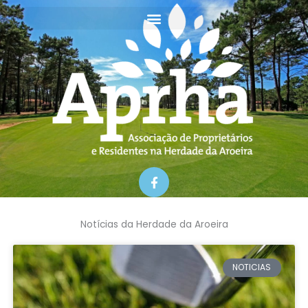
Skip
to
content
F
a
c
e
b
Notícias da Herdade da Aroeira
o
o
k
-
NOTICIAS
f