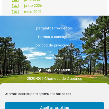
junho 2025
maio 2025
perguntas frequentes
termos e condições
politica de privacidade
contactos
Avª Egas Moniz
2820-062 Charneca de Caparica
info@aprha.pt
Usamos cookies para optimizar o nosso site.
968 461 771
©2025 APRHA. TODOS OS DIREITOS RESERVADOS.
Aceitar cookies