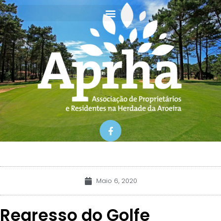
Skip
to
content
F
a
c
e
b
o
o
k
Maio 6, 2020
-
f
Regresso do Golfe