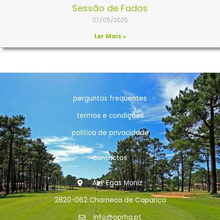
Sessão de Fados
07/05/2025
Ler Mais »
perguntas frequentes
termos e condições
politica de privacidade
contactos
Avª Egas Moniz
2820-062 Charneca de Caparica
info@aprha.pt