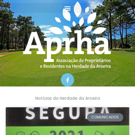
Skip
to
content
F
a
c
e
b
Notícias da Herdade da Aroeira
o
o
k
-
COMUNICADOS
f