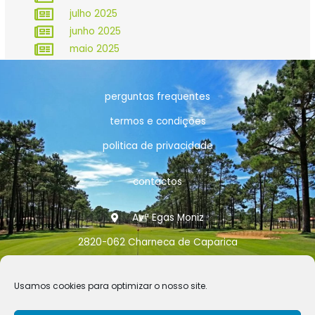
julho 2025
junho 2025
maio 2025
perguntas frequentes
termos e condições
politica de privacidade
contactos
Avª Egas Moniz
2820-062 Charneca de Caparica
info@aprha.pt
Usamos cookies para optimizar o nosso site.
968 461 771