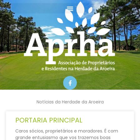
Skip
to
content
F
a
c
e
b
Notícias da Herdade da Aroeira
o
o
k
PORTARIA PRINCIPAL
-
f
Caros sócios, proprietários e moradores. É com
grande entusiasmo que vos trazemos boas