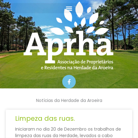
Skip
to
content
F
a
c
e
b
Notícias da Herdade da Aroeira
o
o
k
Limpeza das ruas.
-
f
Iniciaram no dia 20 de Dezembro os trabalhos de
limpeza das ruas da Herdade, levados a cabo