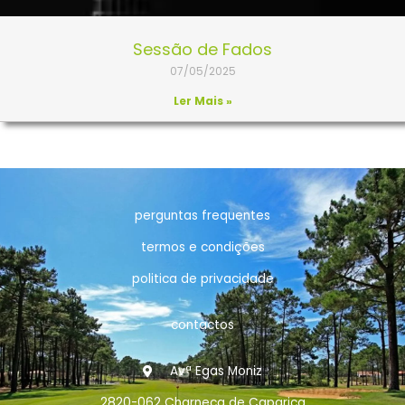
Sessão de Fados
07/05/2025
Ler Mais »
perguntas frequentes
termos e condições
politica de privacidade
contactos
Avª Egas Moniz
2820-062 Charneca de Caparica